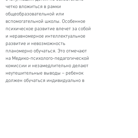
четко вложиться в рамки 
общеобразовательной или 
вспомогательной школы. Особенное 
психическое развитие влечет за собой 
и неравномерное интеллектуальное 
развитие и невозможность 
планомерно обучаться. Это отмечают 
на Медико-психолого-педагогической 
комиссии и незамедлительно делают 
неутешительные выводы – ребенок 
должен обучаться индивидуально в 
домашних условиях. Т.е. комиссия 
приговаривает ребенка, членов его 
семьи к пожизненному домашнему 
заключению. Как результат вторичная 
аутизация – не хочет общаться и негде.
Могу сказать точно, что аутичные дети 