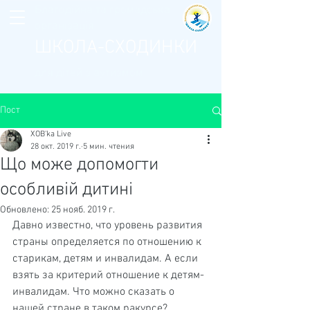
Благодійна та громадська
організація
ШКОЛА-СХОДИНКИ
для дітей з аутизмом
Пост
XOB'ka Live
28 окт. 2019 г.
5 мин. чтения
Що може допомогти
особливій дитині
Обновлено:
25 нояб. 2019 г.
Давно известно, что уровень развития 
страны определяется по отношению к 
старикам, детям и инвалидам. А если 
взять за критерий отношение к детям-
инвалидам. Что можно сказать о 
нашей стране в таком ракурсе?