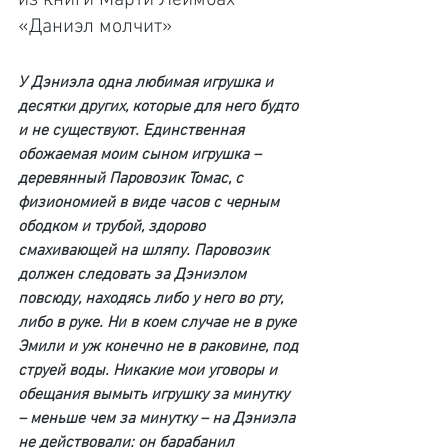
из книги Марти Леймбах 
«Даниэл молчит»
У Дэниэла одна любимая игрушка и 
десятки других, которые для него будто 
и не существуют. Единственная 
обожаемая моим сыном игрушка – 
деревянный Паровозик Томас, с 
физиономией в виде часов с черным 
ободком и трубой, здорово 
смахивающей на шляпу. Паровозик 
должен следовать за Дэниэлом 
повсюду, находясь либо у него во рту, 
либо в руке. Ни в коем случае не в руке 
Эмили и уж конечно не в раковине, под 
струей воды. Никакие мои уговоры и 
обещания вымыть игрушку за минутку 
– меньше чем за минутку – на Дэниэла 
не действовали: он барабанил 