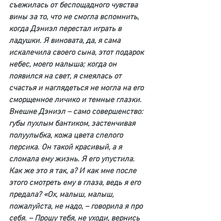
съежилась от беспощадного чувства 
вины за то, что не смогла вспомнить, 
когда Дэниэл перестал играть в 
ладушки. Я виновата, да, я сама 
искалечила своего сына, этот подарок 
небес, моего малыша; когда он 
появился на свет, я смеялась от 
счастья и наглядеться не могла на его 
сморщенное личико и темные глазки. 
Внешне Дэниэл – само совершенство: 
губы пухлым бантиком, застенчивая 
полуулыбка, кожа цвета спелого 
персика. Он такой красивый, а я 
сломала ему жизнь. Я его упустила. 
Как же это я так, а? И как мне после 
этого смотреть ему в глаза, ведь я его 
предала? «Ох, малыш, малыш, 
пожалуйста, не надо, – говорила я про 
себя. – Прошу тебя, не уходи, вернись 