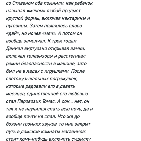
со Стивеном оба помнили, как ребенок 
называл «мячом» любой предмет 
круглой формы, включая нектарины и 
пуговицы. Затем появилось слово 
«дай», но исчез «мяч». А потом он 
вообще замолчал. К трем годам 
Дэниэл виртуозно открывал замки, 
включал телевизоры и расстегивал 
ремни безопасности в машине, зато 
был не в ладах с игрушками. После 
светомузыкальных погремушек, 
которые радовали его в девять 
месяцев, единственной его любовью 
стал Паровозик Томас. А сон… нет, он 
так и не научился спать всю ночь, да и 
вообще почти не спал. Что же до 
боязни громких звуков, то мне закрыт 
путь в дамские комнаты магазинов: 
стоит кому-нибудь включить сушилку 