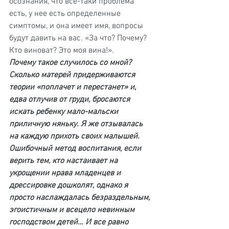
осознания, что все-таки проблема 
есть, у нее есть определенные 
симптомы, и она имеет имя, вопросы 
будут давить на вас. «За что? Почему? 
Кто виноват? Это моя вина!».
Почему такое случилось со мной? 
Сколько матерей придерживаются 
теории «поплачет и перестанет» и, 
едва отлучив от груди, бросаются 
искать ребенку мало-мальски 
приличную няньку. Я же отзывалась 
на каждую прихоть своих малышей. 
Ошибочный метод воспитания, если 
верить тем, кто настаивает на 
укрощении нрава младенцев и 
дрессировке дошколят, однако я 
просто наслаждалась безраздельным, 
эгоистичным и всецело невинным 
господством детей… И все равно 