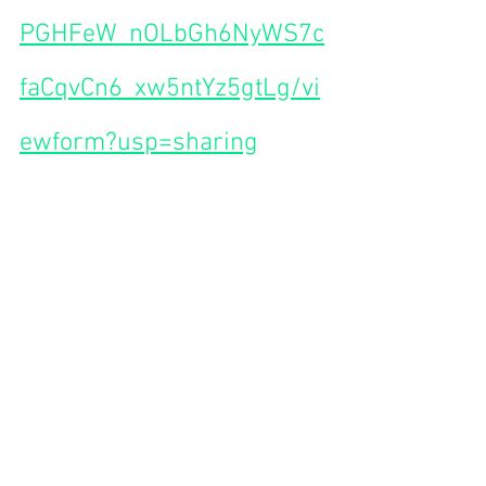
PGHFeW_nOLbGh6NyWS7c
faCqvCn6_xw5ntYz5gtLg/vi
ewform?usp=sharing