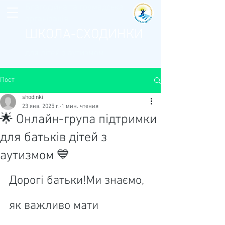
Благодійна та громадська
організація
ШКОЛА-СХОДИНКИ
для дітей з аутизмом
Пост
shodinki
23 янв. 2025 г.
1 мин. чтения
🌟 Онлайн-група підтримки
для батьків дітей з
аутизмом 💙
Дорогі батьки!Ми знаємо, 
як важливо мати 