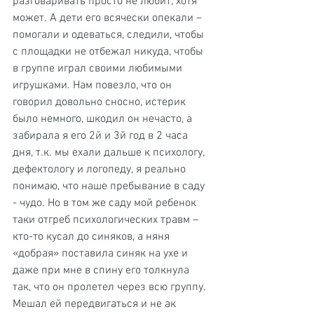
разговаривать просто не любит, хотя 
может. А дети его всячески опекали – 
помогали и одеваться, следили, чтобы 
с площадки не отбежал никуда, чтобы 
в группе играл своими любимыми 
игрушками. Нам повезло, что он 
говорил довольно сносно, истерик 
было немного, шкодил он нечасто, а 
забирала я его 2й и 3й год в 2 часа 
дня, т.к. мы ехали дальше к психологу, 
дефектологу и логопеду, я реально 
понимаю, что наше пребывание в саду 
- чудо. Но в том же саду мой ребенок 
таки отгреб психологических травм – 
кто-то кусал до синяков, а няня 
«добрая» поставила синяк на ухе и 
даже при мне в спину его толкнула 
так, что он пролетел через всю группу. 
Мешал ей передвигаться и не ак 