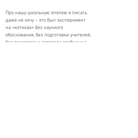
Про нашу школьную эпопею я писать 
даже не хочу – это был эксперимент 
на «котиках» без научного 
обоснования, без подготовки учителей, 
без психолога и логопеда вообще и с 
лагерными порядками, что касается 
режима пребывания. Мой совет на 
будущее – если вас зовут в 
экспериментальный класс, спросите, 
кто его курирует, и пусть досконально 
распишут, что и как будут делать. А то 
к вам претензии всегда найдутся, а вы 
уже слова сказать права иметь не 
будете, да и комиссии вас просто 
измочалят – 2 раза в год это 
«удовольствие» пережить я никому 
больше не желаю. В итоге, то, что мы 