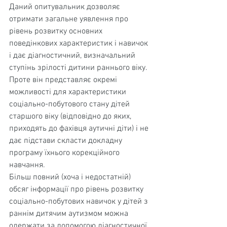
Даний опитувальник дозволяє 
отримати загаль­не уявлення про 
рівень розвитку основних 
поведінкових характеристик і навичок 
і дає діагностичний, визна­чальний 
ступінь зрілості дитини раннього віку. 
Проте він представляє окремі 
можливості для характерис­тики 
соціально-побутового стану дітей 
старшого віку (відповідно до яких, 
приходять до фахівця аутичні діти) і не 
дає підстави скласти докладну 
програму їхнього корекційного 
навчання.
Більш повний (хоча і недостатній) 
обсяг інформа­ції про рівень розвитку 
соціально-побутових навичок у дітей з 
раннім дитячим аутизмом можна 
одержати за допомогою діагностичної 