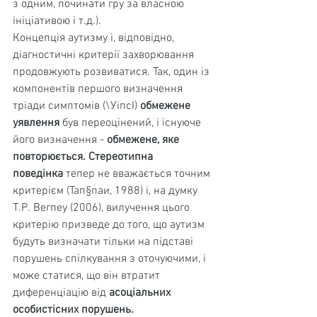
з одним, починати гру за власною 
ініціативою і т.д.).
Концепція аутизму і, відповідно, 
діагностичні критерії захворювання 
продовжують розвиватися. Так, один із 
компонентів першого визначення 
тріади симпто­мів (\УіпсІ) 
обмежене 
уявлення 
був переоцінений, і існуюче 
його визначення - 
обмежене, яке 
повто­рюється. Стереотипна 
поведінка 
тепер не вва­жається точним 
критерієм (Тап§паи, 1988) і, на думку 
Т.Р. Вегпеу (2006), вилучення цього 
критерію призведе до того, що аутизм 
будуть визначати тільки на підставі 
порушень спілкування з оточуючими, і 
може статися, що він втратит 
диференціацію від 
асоціальних 
особистісних порушень.