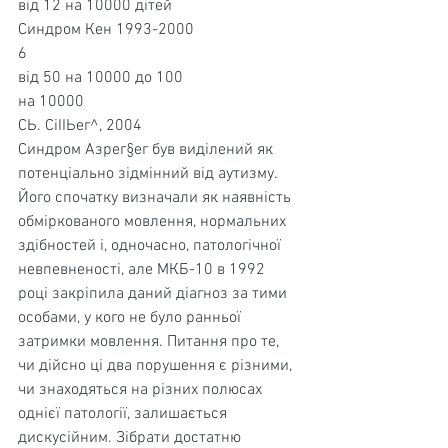
від 12 на 10000 дітей
Синдром Кен 1993-2000
6
від 50 на 10000 до 100
на 10000
СЬ. СіІІЬег^, 2004
Синдром Азрег§ег був виділений як 
потенціально зідмінний від аутизму. 
Його спочатку визначали як наявність 
обміркованого мовлення, нормальних 
здіб­ностей і, одночасно, патологічної 
невпевненості, але МКБ-10 в 1992 
році закріпила даний діагноз за тими 
особами, у кого не було ранньої 
затримки мовлення. Питання про те, 
чи дійсно ці два порушення є різними, 
чи знаходяться на різних полюсах 
однієї патології, зали­шається 
дискусійним. Зібрати достатню 