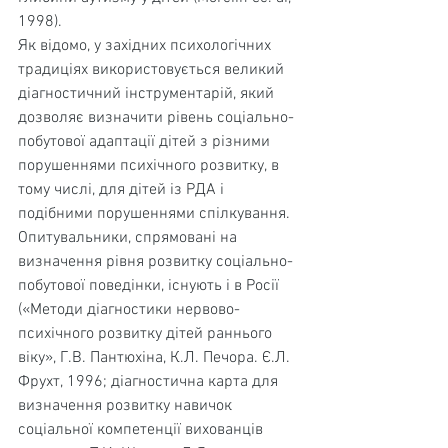
1998).
Як відомо, у західних психологічних 
традиціях використовується великий 
діагностичний інструмента­рій, який 
дозволяє визначити рівень соціально-
побуто­вої адаптації дітей з різними 
порушеннями психічного розвитку, в 
тому числі, для дітей із РДА і 
подібними порушеннями спілкування.
Опитувальники, спрямовані на 
визначення рівня розвитку соціально-
побутової поведінки, існують і в Ро­сії 
(«Методи діагностики нервово-
психічного розвитку дітей раннього 
віку», Г.В. Пантюхіна, К.Л. Печора. Є.Л. 
Фрухт, 1996; діагностична карта для 
визначення розвитку навичок 
соціальної компетенції вихованців 