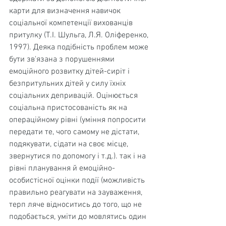
карти для визначення нави­чок 
соціальної компетенції вихованців 
притулку (Т.І. Шульга, Л.Я. Оліференко, 
1997). Деяка подібність проблем може 
бути зв'язана з порушеннями 
емоційного розвитку дітей-сиріт і 
безпритульних дітей у силу їхніх 
соціальних депривацій. Оцінюється 
соціальна пристосо­ваність як на 
операційному рівні (уміння попросити 
передати те, чого самому не дістати, 
подякувати, сідати на своє місце, 
звернутися по допомогу і т.д.). так і на
рівні планування й емоційно-
особистісної оцінки події (можливість 
правильно реагувати на зауваження, 
терп ляче відноситись до того, що не 
подобається, уміти до мовлятись один 