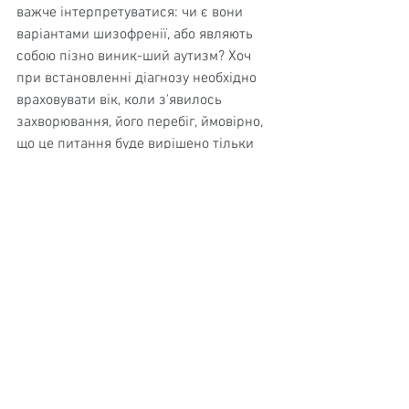
важче інтерпретуватися: чи є вони 
варі­антами шизофренії, або являють 
собою пізно виник-ший аутизм? Хоч 
при встановленні діагнозу необхідно 
враховувати вік, коли з'явилось 
захворювання, його пе­ребіг, ймовірно, 
що це питання буде вирішено тільки 
після отримання результатів 
досліджень генетичних особливостей 
аутизму і шизофренії.
Існує ризик того, що діагноз «аутизм» 
буде поши­рений на всіх, чия дивна і 
неспокійна поведінка не від­повідає 
критеріям інших захворювань, що 
може де­вальвувати подібний діагноз. 
По тій же причині не вар­то забувати 
про можливості існування других груп 
сим­птомів. Мє\узоп визначив групу 
осіб з 
синдромом патологічного 