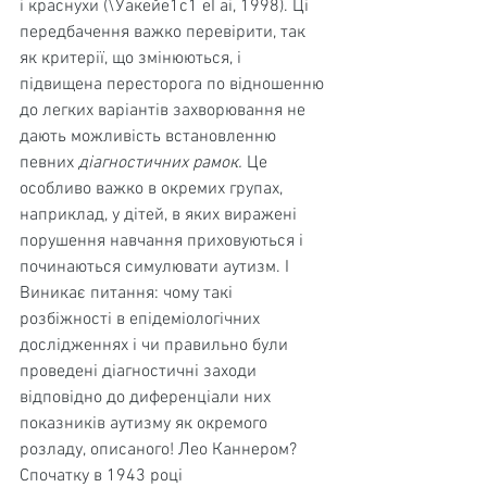
і краснухи (\Уакейе1с1 еІ аі, 1998). Ці 
передбачення важко переві­рити, так 
як критерії, що змінюються, і 
підвищена пере­сторога по відношенню 
до легких варіантів захворюван­ня не 
дають можливість встановленню 
певних 
діагностичних рамок. 
Це 
особливо важко в окремих групах, 
наприклад, у дітей, в яких виражені 
порушення навчан­ня приховуються і 
починаються симулювати аутизм. І
Виникає питання: чому такі 
розбіжності в епідеміологічних 
дослідженнях і чи правильно були 
прове­дені діагностичні заходи 
відповідно до диференціали них 
показників аутизму як окремого 
розладу, описаного! Лео Каннером? 
Спочатку в 1943 році 