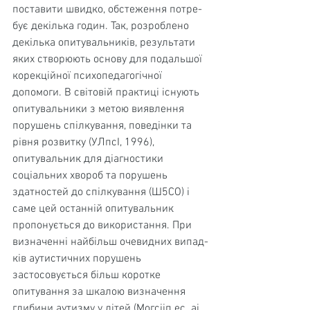
поставити швидко, обстеження потре­
бує декілька годин. Так, розроблено 
декілька опиту­вальників, результати 
яких створюють основу для по­дальшої 
корекційної психопедагогічної 
допомоги. В сві­товій практиці існують 
опитувальники з метою виявлен­ня 
порушень спілкування, поведінки та 
рівня розвитку (УЛпсІ, 1996), 
опитувальник для діагностики 
соціальних хвороб та порушень 
здатностей до спілкування (Ш5СО) і 
саме цей останній опитувальник 
пропонується до вико­ристання. При 
визначенні найбільш очевидних випад­
ків аутистичних порушень 
застосовується більш коротке 
опитування за шкалою визначення 
глибини аутизму у дітей (Могсііп ес. аі, 