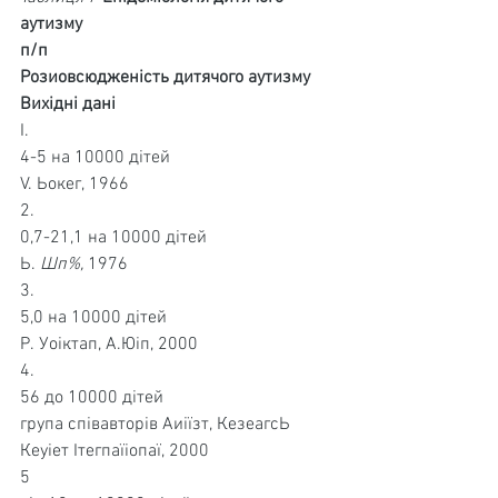
аутизму
п/п
Розиовсюдженість дитячого аутизму
Вихідні дані
І.
4-5 на 10000 дітей
V. Ьокег, 1966
2.
0,7-21,1 на 10000 дітей
Ь. 
Шп%, 
1976
3.
5,0 на 10000 дітей
Р. Уоіктап, А.Юіп, 2000
4.
56 до 10000 дітей
група співавторів Аиіїзт, КезеагсЬ 
Кеуіет Ітегпаїіопаї, 2000
5