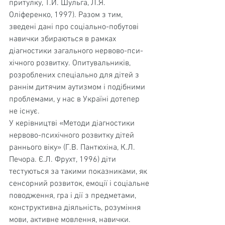
притулку, Т.И. Шульга, Л.Я. 
Оліференко, 1997). Разом з тим, 
зведені дані про соціально-побутові 
навички зби­раються в рамках 
діагностики загального нервово-пси­
хічного розвитку. Опитувальників, 
розроблених спеці­ально для дітей з 
раннім дитячим аутизмом і подібними 
проблемами, у нас в Україні дотепер 
не існує.
У керівництві «Методи діагностики 
нервово-пси­хічного розвитку дітей 
раннього віку» (Г.В. Пантюхіна, К.Л. 
Печора. Є.Л. Фрухт, 1996) діти 
тестуються за таки­ми показниками, як 
сенсорний розвиток, емоції і соці­альне 
поводження, гра і дії з предметами, 
конструктив­на діяльність, розуміння 
мови, активне мовлення, на­вички. 