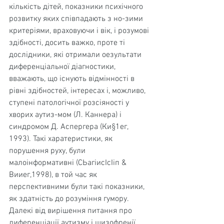
кількість дітей, показники психічного 
розвитку яких співпадають з но-зими 
критеріями, враховуючи і вік, і розумові 
здібно­сті, досить важко, проте ті 
дослідники, які отримали оезультати 
диференціальної діагностики, 
вважають, що існують відмінності в 
рівні здібностей, інтересах і, мож­ливо, 
ступені патологічної розсіяності у 
хворих аутиз-мом (Л. Каннера) і 
синдромом Д. Аспергера (Ки§1ег, 
1993). Такі харатеристики, як 
порушення руху, були 
малоінформативні (СЬагіисІсІіп & 
Вииег,1998), в той час як 
перспективними були такі показники, 
як здатність до розуміння гумору.
Далекі від вирішення питання про 
диференціації аутизму і шизофренії, 