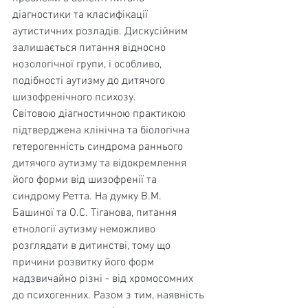
діагностики та класифікації 
аутистичних розладів. Дискусійним 
зали­шається питання відносно 
нозологічної групи, і особ­ливо, 
подібності аутизму до дитячого 
шизофренічного психозу.
Світовою діагностичною практикою 
підтверджена клінічна та біологічна 
гетерогенність синдрома раннього 
дитячого аутизму та відокремлення 
його форми від шизофренії та 
синдрому Ретта. На думку В.М. 
Башиної та О.С. Тіганова, питання 
етнології аутизму неможливо 
розглядати в дитинстві, тому що 
причини розвитку його форм 
надзвичайно різні - від хромосомних 
до психо­генних. Разом з тим, наявність 