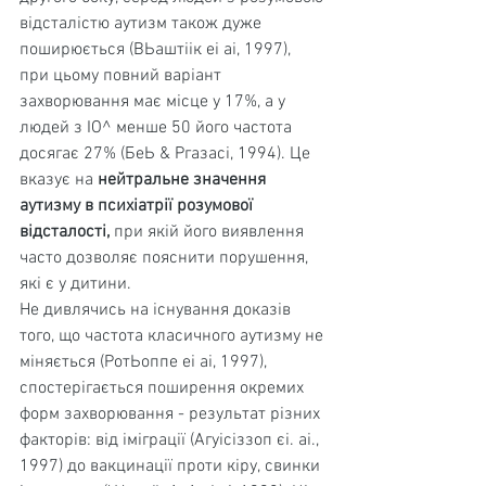
відсталістю аутизм також дуже 
поширю­ється (ВЬаштіік еі аі, 1997), 
при цьому повний варіант 
захворювання має місце у 17%, а у 
людей з ІО^ менше 50 його частота 
досягає 27% (БеЬ & Ргазасі, 1994). Це 
вказує на 
нейтральне значення 
аутизму в психіатрії розумової 
відсталості, 
при якій його виявлення 
часто дозволяє пояснити порушення, 
які є у дитини.
Не дивлячись на існування доказів 
того, що частота класичного аутизму не 
міняється (РотЬоппе еі аі, 1997), 
спостерігається поширення окремих 
форм захворюван­ня - результат різних 
факторів: від іміграції (Агуісіззоп єі. аі., 
1997) до вакцинації проти кіру, свинки 