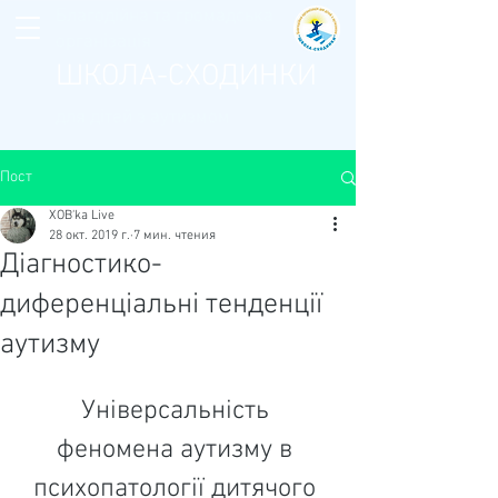
Благодійна та громадська
організація
ШКОЛА-СХОДИНКИ
для дітей з аутизмом
Пост
XOB'ka Live
28 окт. 2019 г.
7 мин. чтения
Діагностико-
диференціальні тенденції
аутизму
Універсальність 
феномена аутизму в 
психопато­логії дитячого 