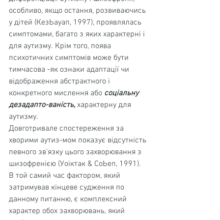
особливо, якщо остання, розвива­ючись 
у дітей (КезЬауап, 1997), проявлялась 
симптома­ми, багато з яких характерні і 
для аутизму. Крім того, поява 
психотичних симптомів може бути 
тимчасова -як ознаки адаптації чи 
відображення абстрактного і 
конкретного мислення або 
соціальну 
дезадапто-ваність, 
характерну для 
аутизму.
Довготривале спостереження за 
хворими аутиз-мом показує відсутність 
певного зв'язку цього захворю­вання з 
шизофренією (Уоіктак & СоЬеп, 1991). 
В той самий час фактором, який 
затримував кінцеве суджен­ня по 
данному питанню, є комплексний 
характер обох захворювань, який 