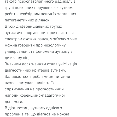
такого психопатологічно­го радикалу в 
групі психічних порушень, як аутизм, 
робить необхідним пошук їх загальних 
патогенетичних ділянок.
В усіх диференціальних групах 
аутистичні пору­шення проявляються 
спектром схожих ознак, у зв'язку з чим 
можна говорити про нозологічну 
універсальність феномена аутизму в 
дитячому віці.
Значним досягненням стала уніфікація 
діагнос­тичних критеріїв аутизму. 
Залишається проблемним питання 
назва опитувальників та їх 
спрямування на про­гностичний 
напрям корекційно-педагогічної 
допомоги.
В діагностиці аутизму однією з 
проблем є те, що діагноз не можна 