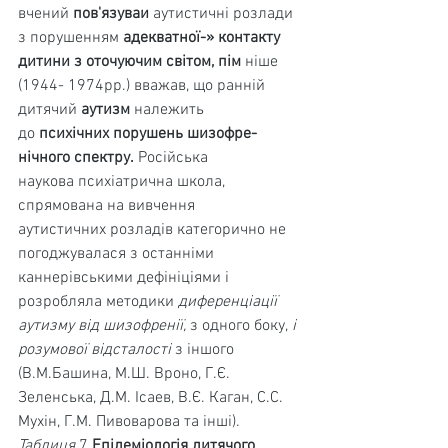
вчений 
пов'язуваи 
аутистичні розлади 
з порушенням 
адекватної-» контакту 
дитини з оточуючим світом, пім 
ніше 
(1944- 1974рр.) вважав, що ранній 
дитячий 
аутизм 
належить 
до 
психічних порушень шизофре­
нічного спектру. 
Російська 
наукова психіатрична школа, 
спрямована на вивчення 
аутистичних розладів категорично не 
погоджувалася з останніми 
каннерівськими дефініціями і 
розробляла методики 
диференціації 
аутизму від шизофренії, 
з одного боку, 
і 
розумової відста­лості 
з іншого 
(В.М.Башина, М.Ш. Вроно, Г.Є. 
Зеленська, Д.М. Ісаев, В.Є. Каган, С.С. 
Мухін, Г.М. Пивоварова та інші).
Таблиця 
7 
Епідеміологія дитячого 