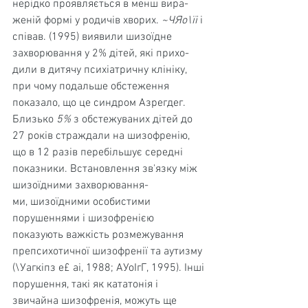
нерідко проявляється в менш вира­
женій формі у родичів хворих. 
~ЧЯо\їі 
і 
співав. (1995) виявили шизоїдне 
захворювання у 2% дітей, які прихо­
дили в дитячу психіатричну клініку, 
при чому подальше обстеження 
показало, що це синдром Азрегдег. 
Близько 
5% 
з обстежуваних дітей до 
27 років страждали на шизо­френію, 
що в 12 разів перебільшує середні 
показники. Встановлення зв'язку між 
шизоїдними захворювання-
ми, шизоїдними особистими 
порушеннями і шизофрені­єю 
показують важкість розмежування 
препсихотичної шизофренії та аутизму 
(\Уагкіпз е£ аі, 1988; АУоІгГ, 1995). Інші 
порушення, такі як кататонія і 
звичайна шизофре­нія, можуть ще 