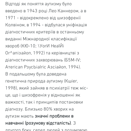
Відтоді як поняття аутизму було 
введено в 1943 році Лео Каннером, а в 
1971 - відокремлено від шизо­френії 
Колвіном, в 1994 - відбулася уніфікація 
діагнос­тичних критеріїв в останньому 
виданні Міжнародної класифікації 
хвороб (КЮ-10; \УогИ НеаІЙі 
Ог^апізайоп, 1992) та керівництві з 
діагностичних захворювань (Б5М-IV; 
Атегісап РзусЬіаІгіс Азсіайоп, 1994).
В подальшому була доведена 
генетична природа аутизму (Кшіег, 
1998), який зайняв в психіатрії теж міс­
це, що і шизофренія у відношенні як 
важкості, так і принципів постановки 
діагнозу. Близько 80% хворих на 
аутизм мають 
значні проблеми в 
навчанні (ро­зумову відсталість)
. З 
другого боку, серед людей з розумовою 